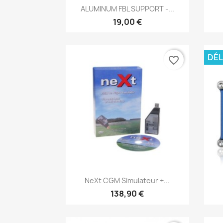
Aperçu rapide

ALUMINUM FBL SUPPORT -...
19,00 €
DÉL
favorite_border
Aperçu rapide

NeXt CGM Simulateur +...
138,90 €