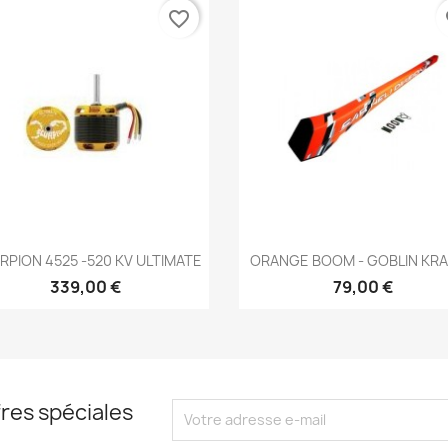
favorite_border
fa
Aperçu rapide
Aperçu rapide


PION 4525 -520 KV ULTIMATE
ORANGE BOOM - GOBLIN KR
339,00 €
79,00 €
res spéciales