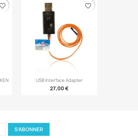
vorite_border
favorite_border
Aperçu rapide

AKEN
USB Interface Adapter
27,00 €