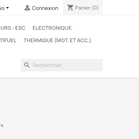
shopping_cart


Panier
(0)
is
Connexion
URS - ESC
ELECTRONIQUE
TIFUEL
THERMIQUE (MOT. ET ACC.)
search
rs