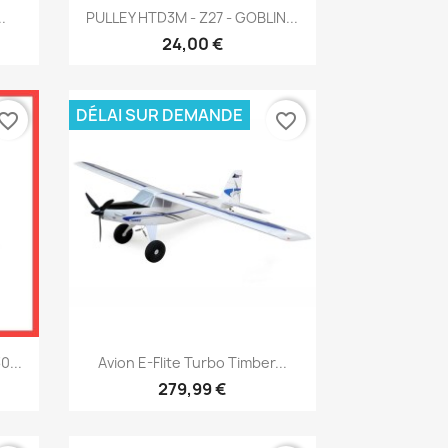
Aperçu rapide

.
PULLEY HTD3M - Z27 - GOBLIN...
24,00 €
DÉLAI SUR DEMANDE
vorite_border
favorite_border
Aperçu rapide

...
Avion E-Flite Turbo Timber...
279,99 €