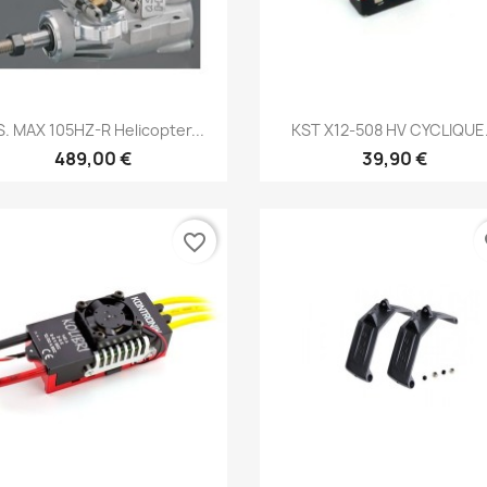
Aperçu rapide
Aperçu rapide


S. MAX 105HZ-R Helicopter...
KST X12-508 HV CYCLIQUE.
489,00 €
39,90 €
favorite_border
fa