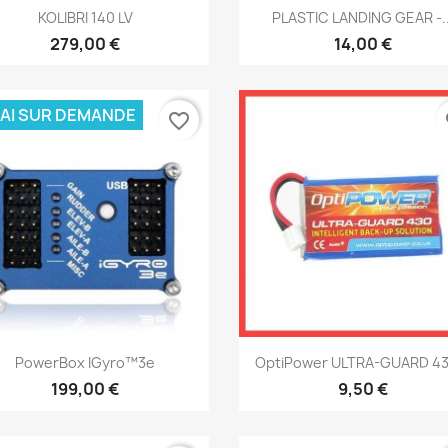
Aperçu rapide
Aperçu rapide


KOLIBRI 140 LV
PLASTIC LANDING GEAR -..
279,00 €
14,00 €
AI SUR DEMANDE
favorite_border
fa
Aperçu rapide
Aperçu rapide


PowerBox IGyro™3e
OptiPower ULTRA-GUARD 430
199,00 €
9,50 €