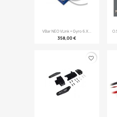
Aperçu rapide

VBar NEO VLink + Gyro 6.x...
O.
358,00 €
favorite_border