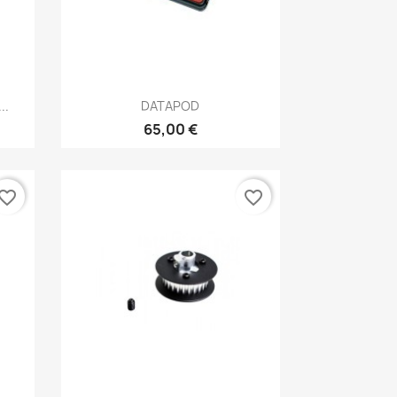
Aperçu rapide

..
DATAPOD
65,00 €
vorite_border
favorite_border