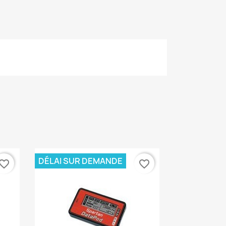
DÉLAI SUR DEMANDE
vorite_border
favorite_border