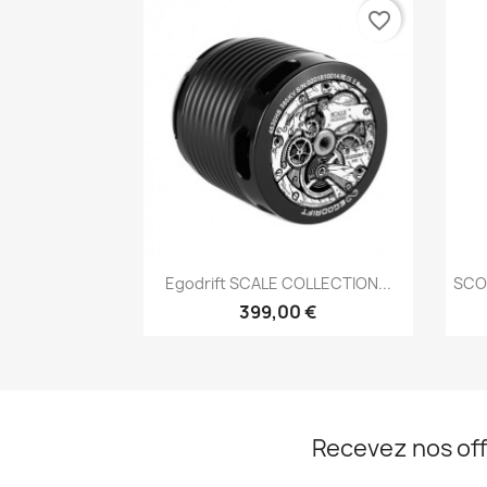
favorite_border
Aperçu rapide

Egodrift SCALE COLLECTION...
SCOR
399,00 €
Recevez nos off