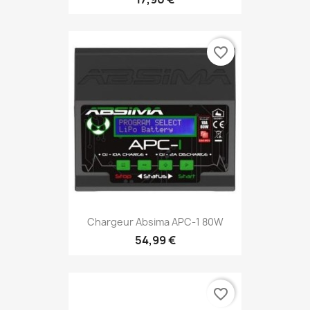
favorite_border
Chargeur Absima APC-1 80W
54,99 €
favorite_border