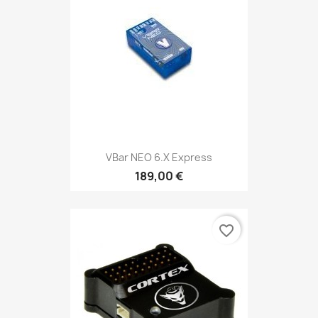
VBar NEO 6.x Express
189,00 €
favorite_border