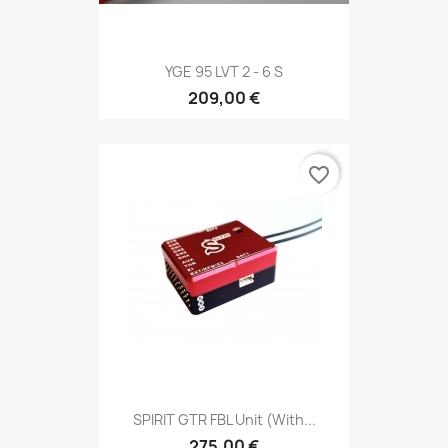
YGE 95 LVT 2 - 6 S
209,00 €
favorite_border
SPIRIT GTR FBL Unit (with...
275,00 €