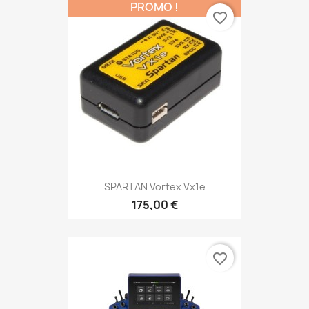
PROMO !
favorite_border
SPARTAN Vortex Vx1e
175,00 €
favorite_border