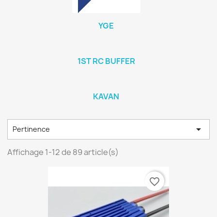
YGE
1ST RC BUFFER
KAVAN

Pertinence
Affichage 1-12 de 89 article(s)
favorite_border