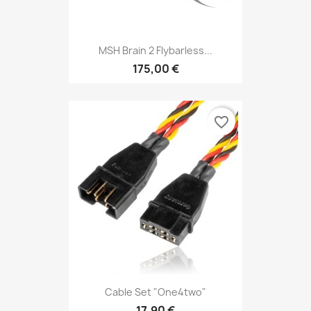
MSH Brain 2 Flybarless...
175,00 €
favorite_border
Cable Set "one4two"
17,90 €