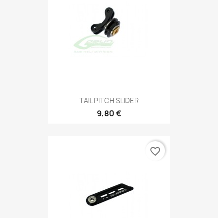
TAIL PITCH SLIDER
9,80 €
favorite_border