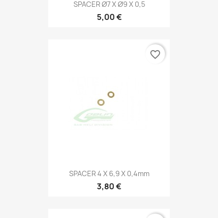
SPACER Ø7 X Ø9 X 0,5
5,00 €
favorite_border
SPACER 4 X 6,9 X 0,4mm
3,80 €