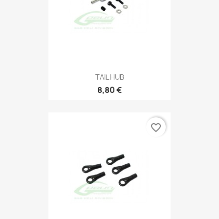
TAIL HUB
8,80 €
favorite_border