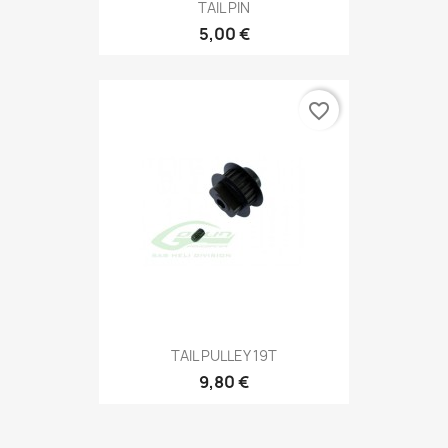
TAIL PIN
5,00 €
favorite_border
TAIL PULLEY 19T
9,80 €