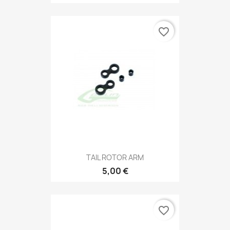
favorite_border
TAIL ROTOR ARM
5,00 €
favorite_border