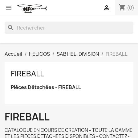
shopping_cart


(0)
search
Accueil
HELICOS
SAB HELI DIVISION
FIREBALL
FIREBALL
Pièces Détachées - FIREBALL
FIREBALL
CATALOGUE EN COURS DE CREATION - TOUTE LA GAMME
ET LES PIECES DETACHEES DISPONIBLES - CONTACTEZ-