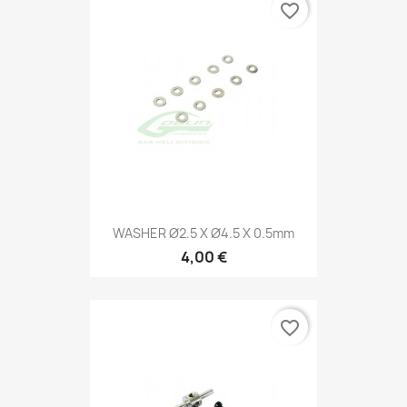
favorite_border
WASHER Ø2.5 X Ø4.5 X 0.5mm
4,00 €
favorite_border