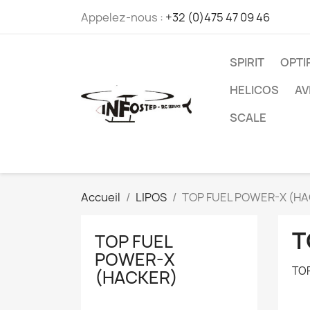
Appelez-nous :
+32 (0)475 47 09 46
SPIRIT
OPT
HELICOS
AV
SCALE
Accueil
LIPOS
TOP FUEL POWER-X (H
T
TOP FUEL
POWER-X
TO
(HACKER)