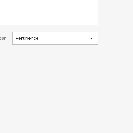

par :
Pertinence