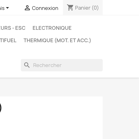
shopping_cart


Panier
(0)
is
Connexion
URS - ESC
ELECTRONIQUE
TIFUEL
THERMIQUE (MOT. ET ACC.)
search
)