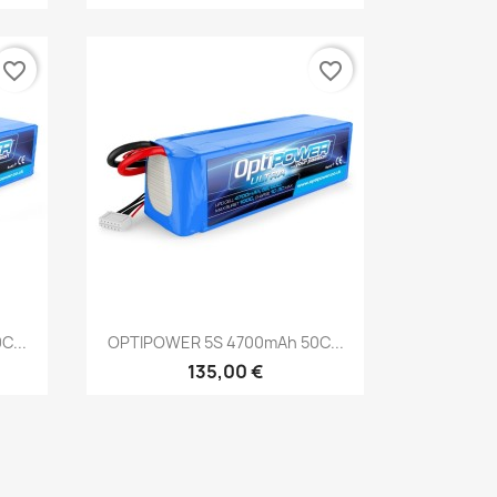
favorite_border
favorite_border
Aperçu rapide

C...
OPTIPOWER 5S 4700mAh 50C...
135,00 €