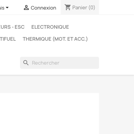
shopping_cart


Panier
(0)
is
Connexion
URS - ESC
ELECTRONIQUE
TIFUEL
THERMIQUE (MOT. ET ACC.)
search