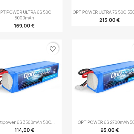
Aperçu rapide
Aperçu rapide


PTIPOWER ULTRA 6S 50C
OPTIPOWER ULTRA 7S 50C 5
5000mAh
215,00 €
169,00 €
favorite_border
Aperçu rapide
Aperçu rapide


tipower 6S 3500mAh 50C...
OPTIPOWER 6S 2700mAh 50
114,00 €
95,00 €