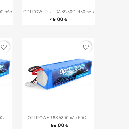
Aperçu rapide

300mAh
OPTIPOWER ULTRA 3S 50C 2150mAh
49,00 €
favorite_border
favorite_border
Aperçu rapide

C...
OPTIPOWER 6S 5800mAh 50C...
199,00 €