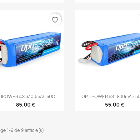
favorite_border
Aperçu rapide
Aperçu rapide


IPOWER 4S 3300mAh 50C...
OPTIPOWER 5S 1800mAh 50
85,00 €
55,00 €
ge 1-9 de 9 article(s)