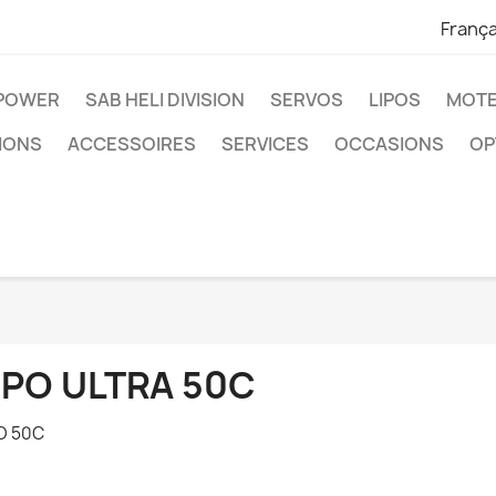
França
IPOWER
SAB HELI DIVISION
SERVOS
LIPOS
MOTE
IONS
ACCESSOIRES
SERVICES
OCCASIONS
OP
IPO ULTRA 50C
O 50C