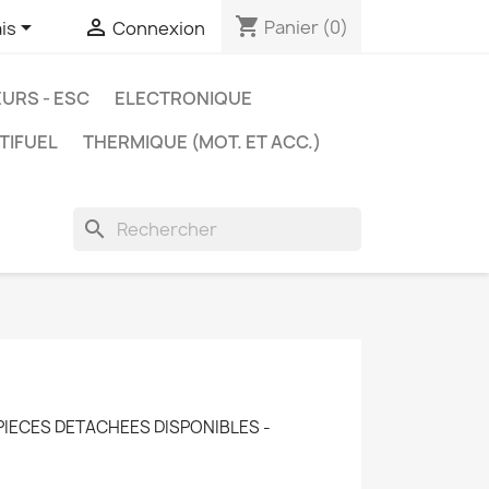
shopping_cart


Panier
(0)
is
Connexion
URS - ESC
ELECTRONIQUE
TIFUEL
THERMIQUE (MOT. ET ACC.)
search
PIECES DETACHEES DISPONIBLES -