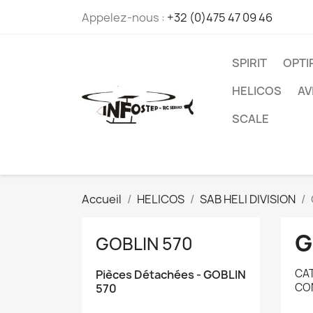
Appelez-nous :
+32 (0)475 47 09 46
SPIRIT
OPT
HELICOS
AV
SCALE
Accueil
HELICOS
SAB HELI DIVISION
G
GOBLIN 570
CAT
Pièces Détachées - GOBLIN
CO
570