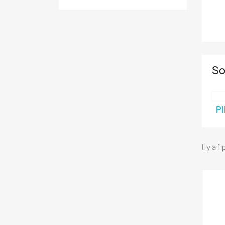
So
PI
Il y a 1