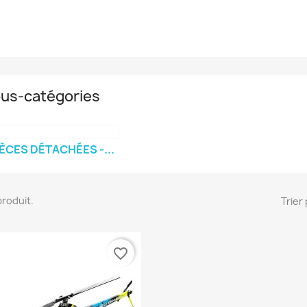
us-catégories
ÈCES DÉTACHÉES -...
 produit.
Trier 
favorite_border