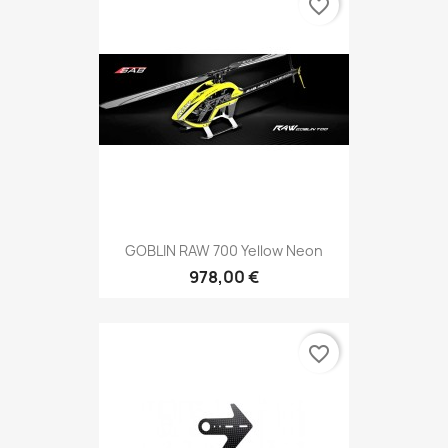
favorite_border
GOBLIN RAW 700 Yellow Neon
978,00 €
favorite_border