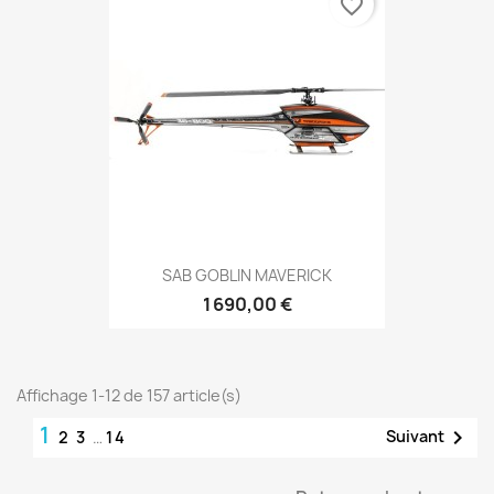
favorite_border
SAB GOBLIN MAVERICK
1 690,00 €
Affichage 1-12 de 157 article(s)
1

Suivant
2
3
…
14