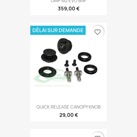
OMP M2 EVO BNF
359,00 €
DÉLAI SUR DEMANDE
favorite_border
QUICK RELEASE CANOPY KNOB
29,00 €