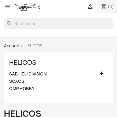
shopping_cart


(0)
search
Accueil
HELICOS
HELICOS

SAB HELI DIVISION
SOXOS
OMP HOBBY
HELICOS