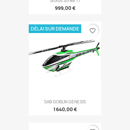
SoXos Strike 7.1
999,00 €
DÉLAI SUR DEMANDE
favorite_border
SAB GOBLIN GENESIS
1 640,00 €