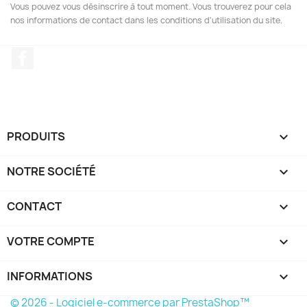
Vous pouvez vous désinscrire à tout moment. Vous trouverez pour cela
nos informations de contact dans les conditions d'utilisation du site.
Facebook
PRODUITS

NOTRE SOCIÉTÉ

CONTACT

VOTRE COMPTE

INFORMATIONS
keyboard_arrow_down
© 2026 - Logiciel e-commerce par PrestaShop™