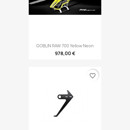
GOBLIN RAW 700 Yellow Neon
978,00 €
favorite_border