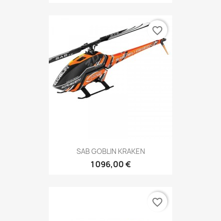
favorite_border
SAB GOBLIN KRAKEN
1 096,00 €
favorite_border