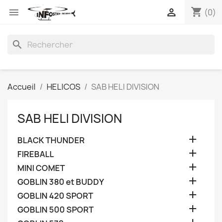
shopping_cart


(0)
search
Accueil
HELICOS
SAB HELI DIVISION
SAB HELI DIVISION

BLACK THUNDER

FIREBALL

MINI COMET

GOBLIN 380 et BUDDY

GOBLIN 420 SPORT

GOBLIN 500 SPORT