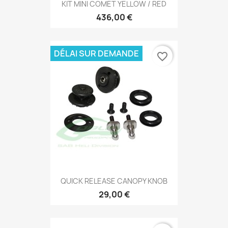
KIT MINI COMET YELLOW / RED
436,00 €
DÉLAI SUR DEMANDE
favorite_border
QUICK RELEASE CANOPY KNOB
29,00 €