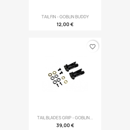
TAIL FIN - GOBLIN BUDDY
12,00 €
favorite_border
TAIL BLADES GRIP - GOBLIN...
39,00 €