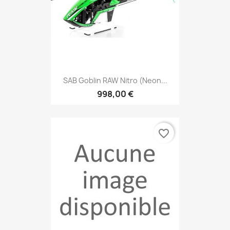
SAB Goblin RAW Nitro (Neon...
998,00 €
favorite_border