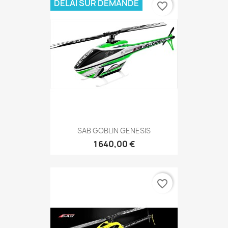
DÉLAI SUR DEMANDE
favorite_border
SAB GOBLIN GENESIS
1 640,00 €
favorite_border