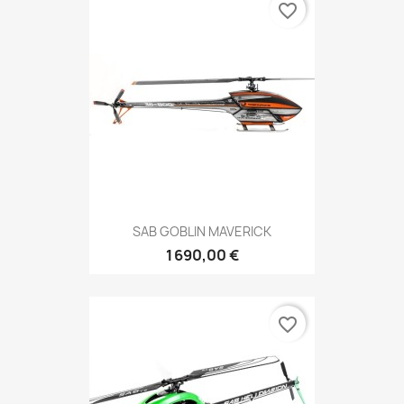
favorite_border
SAB GOBLIN MAVERICK
1 690,00 €
favorite_border