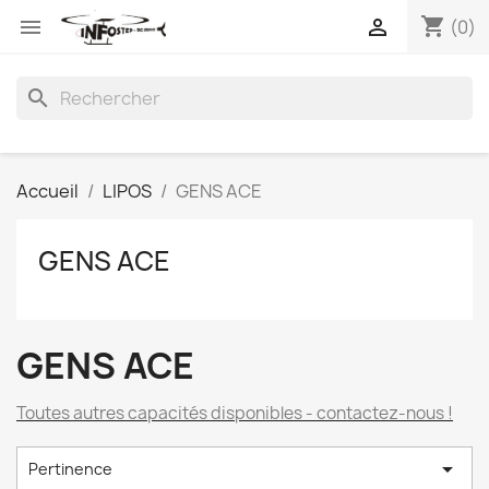
shopping_cart


(0)
search
Accueil
LIPOS
GENS ACE
GENS ACE
GENS ACE
Toutes autres capacités disponibles - contactez-nous !

Pertinence