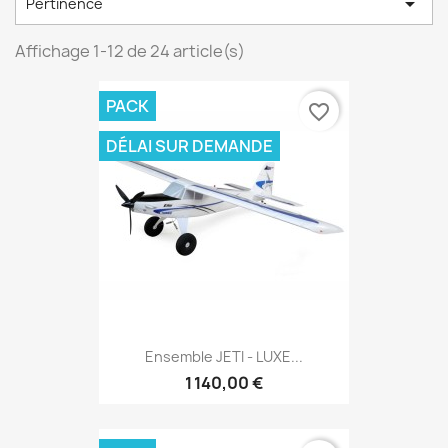

Pertinence
Affichage 1-12 de 24 article(s)
PACK
favorite_border
DÉLAI SUR DEMANDE
Ensemble JETI - LUXE...
1 140,00 €