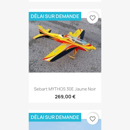
DÉLAI SUR DEMANDE
favorite_border
Sebart MYTHOS 30E Jaune Noir
269,00 €
DÉLAI SUR DEMANDE
favorite_border