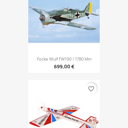
Focke Wulf FW190 / 1780 Mm
699,00 €
favorite_border