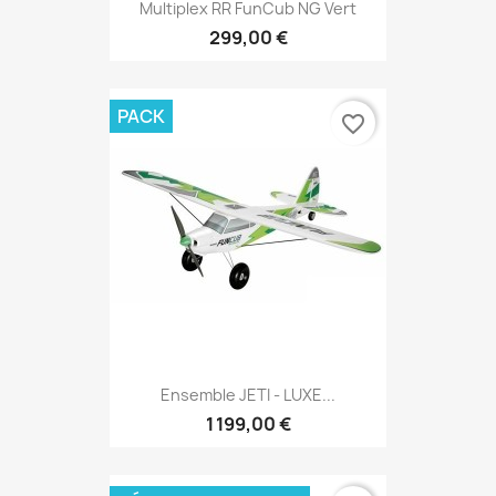
Multiplex RR FunCub NG Vert
299,00 €
PACK
favorite_border
Ensemble JETI - LUXE...
1 199,00 €