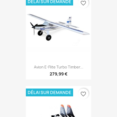
DÉLAI SUR DEMANDE
favorite_border
Avion E-Flite Turbo Timber...
279,99 €
DÉLAI SUR DEMANDE
favorite_border