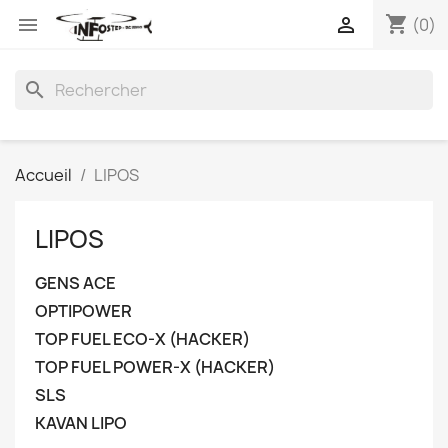
shopping_cart


(0)
search
Accueil
LIPOS
LIPOS
GENS ACE
OPTIPOWER
TOP FUEL ECO-X (HACKER)
TOP FUEL POWER-X (HACKER)
SLS
KAVAN LIPO