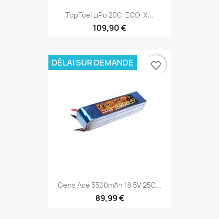
TopFuel LiPo 20C-ECO-X...
109,90 €
DÉLAI SUR DEMANDE
favorite_border
Gens Ace 5500mAh 18.5V 25C...
89,99 €