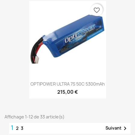
favorite_border
OPTIPOWER ULTRA 7S 50C 5300mAh
215,00 €
Affichage 1-12 de 33 article(s)
1

Suivant
2
3