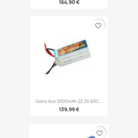
164,90 €
favorite_border
Gens Ace 5000mAh 22.2V 60C...
139,99 €
favorite_border