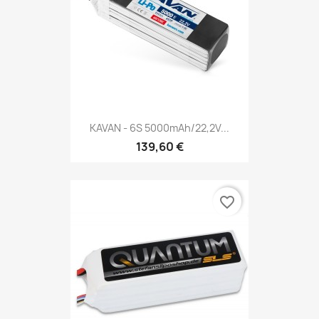
KAVAN - 6S 5000mAh/22,2V...
139,60 €
favorite_border