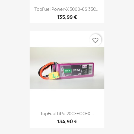
TopFuel Power-X 5000-6S 35C...
135,99 €
favorite_border
TopFuel LiPo 20C-ECO-X...
134,90 €