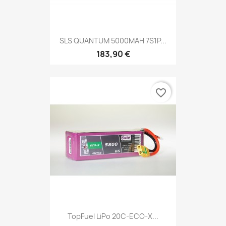
SLS QUANTUM 5000MAH 7S1P...
183,90 €
favorite_border
TopFuel LiPo 20C-ECO-X...