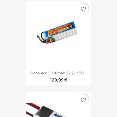
favorite_border
Gens Ace 5000mAh 22.2V 45C...
129,99 €
favorite_border