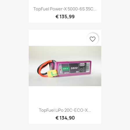
TopFuel Power-X 5000-6S 35C...
€ 135,99
favorite_border
TopFuel LiPo 20C-ECO-X...
€ 134,90