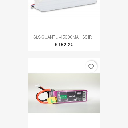
SLS QUANTUM 5000MAH 6S1P...
€ 162,20
favorite_border