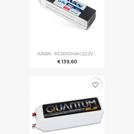
KAVAN - 6S 5000mAh/22,2V...
€ 139,60
favorite_border