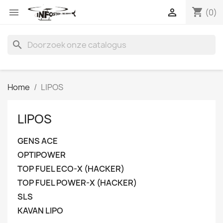
shopping_cart


(0)
search
Home
LIPOS
LIPOS
GENS ACE
OPTIPOWER
TOP FUEL ECO-X (HACKER)
TOP FUEL POWER-X (HACKER)
SLS
KAVAN LIPO