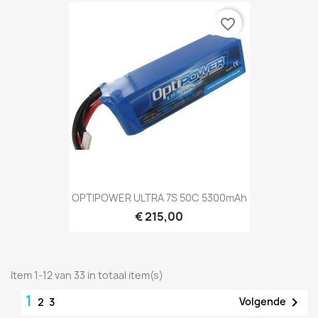
favorite_border
OPTIPOWER ULTRA 7S 50C 5300mAh
€ 215,00
Item 1-12 van 33 in totaal item(s)
1

Volgende
2
3