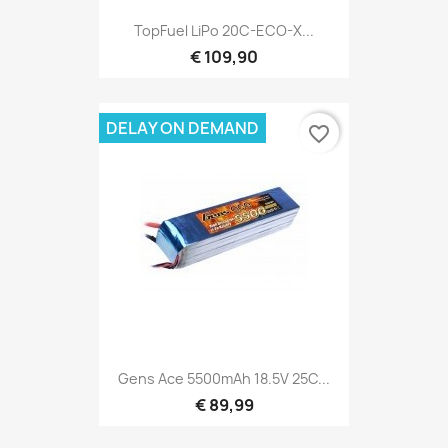
TopFuel LiPo 20C-ECO-X...
€ 109,90
DELAY ON DEMAND
favorite_border
Gens Ace 5500mAh 18.5V 25C...
€ 89,99