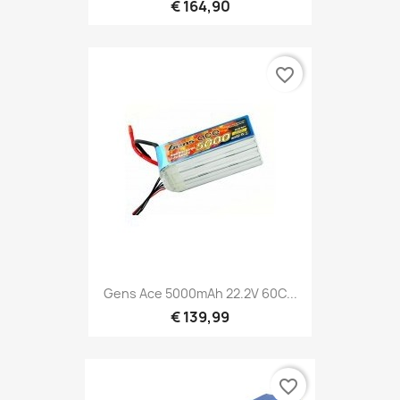
€ 164,90
favorite_border
Gens Ace 5000mAh 22.2V 60C...
€ 139,99
favorite_border