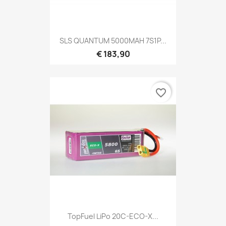
SLS QUANTUM 5000MAH 7S1P...
€ 183,90
favorite_border
TopFuel LiPo 20C-ECO-X...