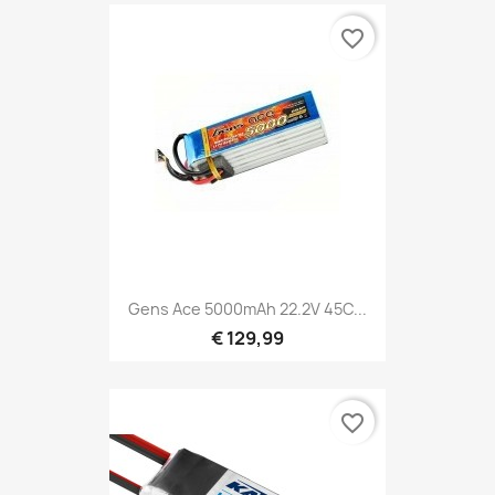
favorite_border
Gens Ace 5000mAh 22.2V 45C...
€ 129,99
favorite_border