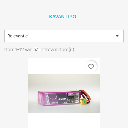
KAVAN LIPO

Relevantie
Item 1-12 van 33 in totaal item(s)
favorite_border