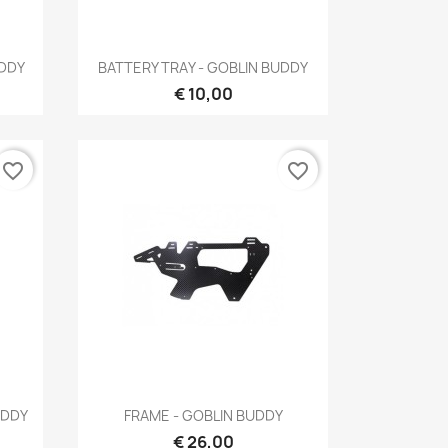
Snel bekijken

UDDY
BATTERY TRAY - GOBLIN BUDDY
€ 10,00
favorite_border
favorite_border
Snel bekijken

UDDY
FRAME - GOBLIN BUDDY
€ 26,00