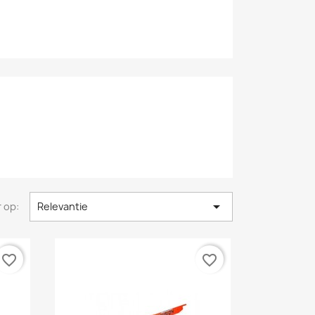

 op:
Relevantie
favorite_border
favorite_border