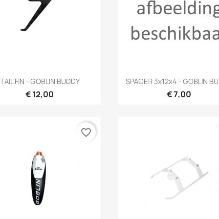
Snel bekijken
Snel bekijken


TAIL FIN - GOBLIN BUDDY
SPACER 3x12x4 - GOBLIN B
€ 12,00
€ 7,00
favorite_border