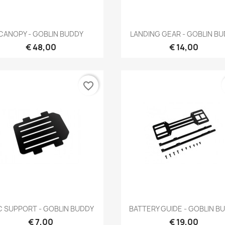
Snel bekijken
Snel bekijken


CANOPY - GOBLIN BUDDY
LANDING GEAR - GOBLIN B
€ 48,00
€ 14,00
favorite_border
Snel bekijken
Snel bekijken


C SUPPORT - GOBLIN BUDDY
BATTERY GUIDE - GOBLIN B
€ 7,00
€ 19,00