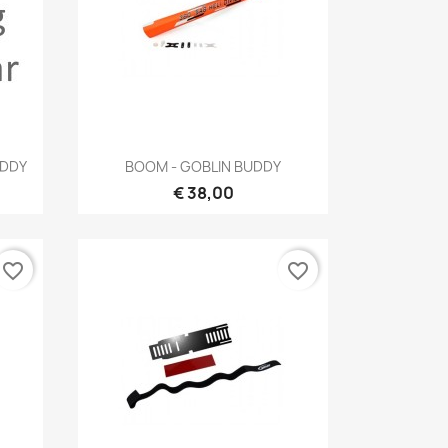
Snel bekijken

UDDY
BOOM - GOBLIN BUDDY
€ 38,00
favorite_border
favorite_border