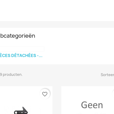
bcategorieën
ÈCES DÉTACHÉES -...
n 9 producten.
Sorteer
favorite_border