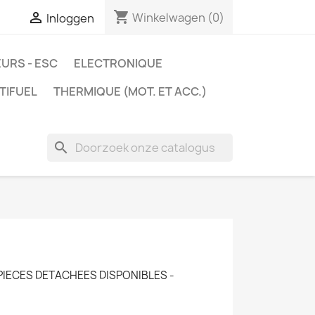
shopping_cart

Winkelwagen
(0)
Inloggen
URS - ESC
ELECTRONIQUE
TIFUEL
THERMIQUE (MOT. ET ACC.)
search
PIECES DETACHEES DISPONIBLES -