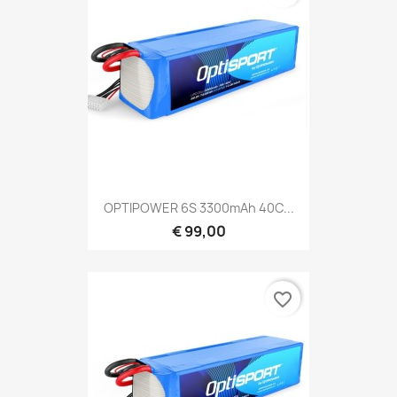
OPTIPOWER 6S 3300mAh 40C...
€ 99,00
favorite_border