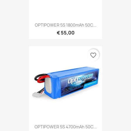
OPTIPOWER 5S 1800mAh 50C...
€ 55,00
favorite_border
OPTIPOWER 5S 4700mAh 50C...