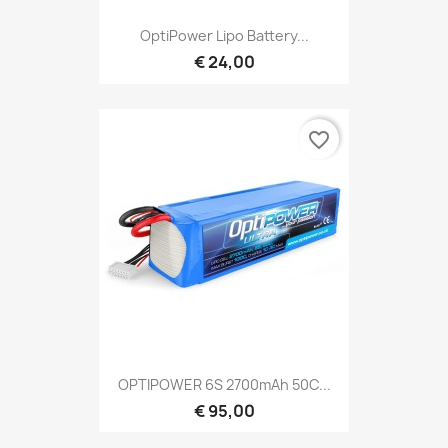
OptiPower Lipo Battery...
€ 24,00
favorite_border
OPTIPOWER 6S 2700mAh 50C...
€ 95,00