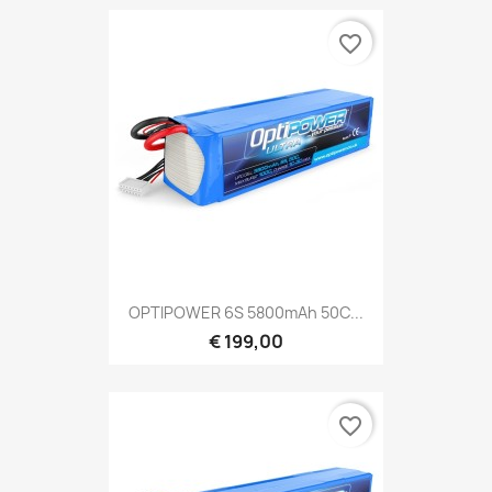
favorite_border
OPTIPOWER 6S 5800mAh 50C...
€ 199,00
favorite_border