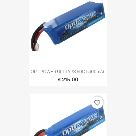
OPTIPOWER ULTRA 7S 50C 5300mAh
€ 215,00
favorite_border