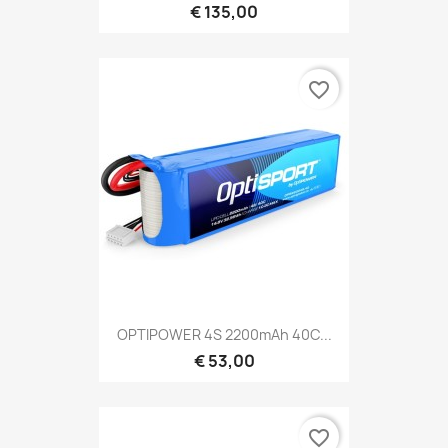
€ 135,00
favorite_border
OPTIPOWER 4S 2200mAh 40C...
€ 53,00
favorite_border