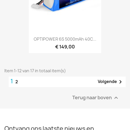
OPTIPOWER 6S 5000mAh 40C...
€ 149,00
Item 1-12 van 17 in totaal item(s)
1

Volgende
2
Terug naar boven

Ontvang ons laatste nieuws en