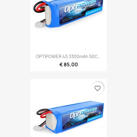
OPTIPOWER 4S 3300mAh 50C...
€ 85,00
favorite_border