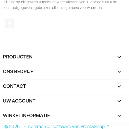
U kunt op elk gewenst moment weer uitschrijven. Hiervoor kunt u de
contactgegevens gebruiken uit de algemene voorwaarden.
Facebook
PRODUCTEN

ONS BEDRIJF

CONTACT

UW ACCOUNT

WINKEL INFORMATIE
keyboard_arrow_down
© 2026 - E-commerce-software van PrestaShop™