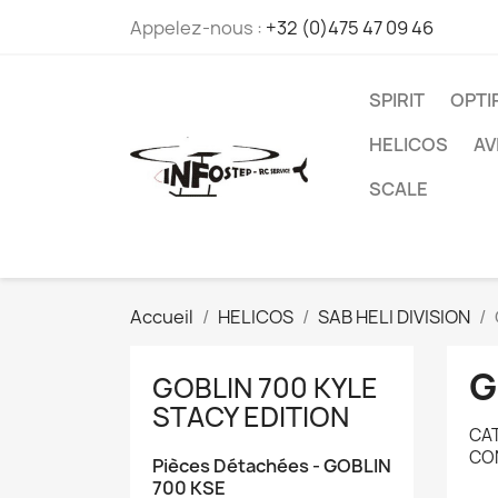
Appelez-nous :
+32 (0)475 47 09 46
SPIRIT
OPT
HELICOS
AV
SCALE
Accueil
HELICOS
SAB HELI DIVISION
G
GOBLIN 700 KYLE
STACY EDITION
CAT
CO
Pièces Détachées - GOBLIN
700 KSE