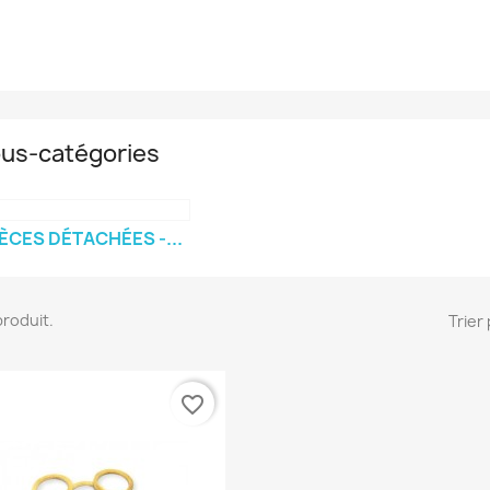
us-catégories
ÈCES DÉTACHÉES -...
 produit.
Trier 
favorite_border