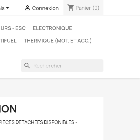
shopping_cart


Panier
(0)
is
Connexion
URS - ESC
ELECTRONIQUE
TIFUEL
THERMIQUE (MOT. ET ACC.)
search
ION
PIECES DETACHEES DISPONIBLES -