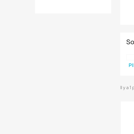
So
PI
Il y a 1