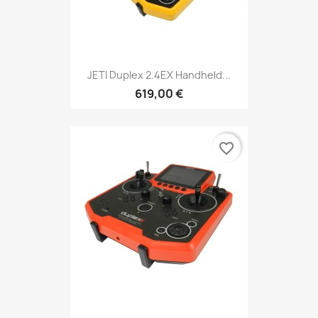
JETI Duplex 2.4EX Handheld...
619,00 €
favorite_border