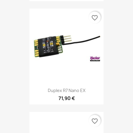
favorite_border
Duplex R7 Nano EX
71,90 €
favorite_border