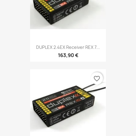
DUPLEX 2.4EX Receiver REX 7...
163,90 €
favorite_border