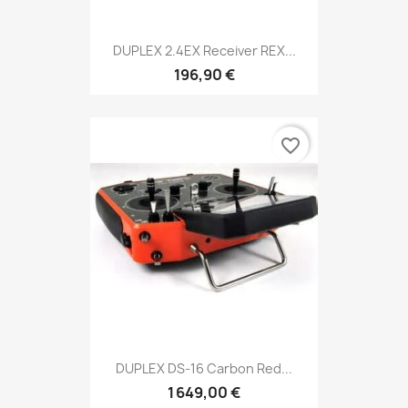
DUPLEX 2.4EX Receiver REX...
196,90 €
favorite_border
DUPLEX DS-16 Carbon Red...
1 649,00 €