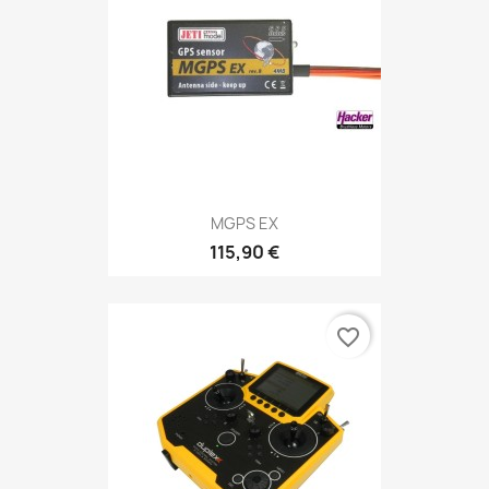
MGPS EX
115,90 €
favorite_border