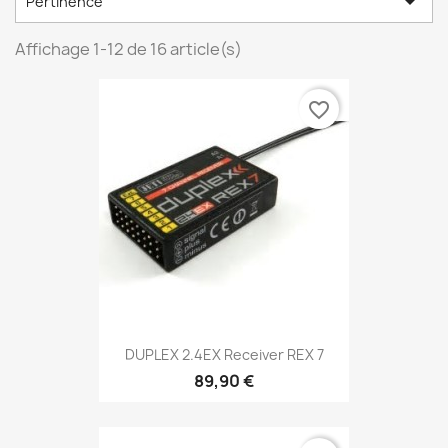

Pertinence
Affichage 1-12 de 16 article(s)
favorite_border
DUPLEX 2.4EX Receiver REX 7
89,90 €