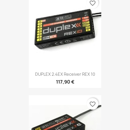
favorite_border
DUPLEX 2.4EX Receiver REX 10
117,90 €
favorite_border