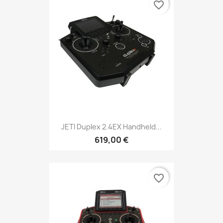
favorite_border
JETI Duplex 2.4EX Handheld...
619,00 €
favorite_border