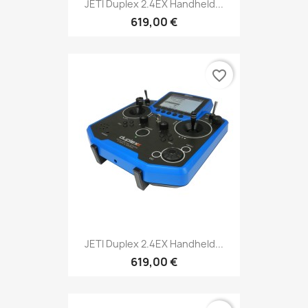
JETI Duplex 2.4EX Handheld...
619,00 €
favorite_border
JETI Duplex 2.4EX Handheld...
619,00 €