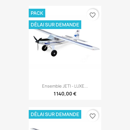
PACK
favorite_border
DÉLAI SUR DEMANDE
Ensemble JETI - LUXE...
1 140,00 €
DÉLAI SUR DEMANDE
favorite_border