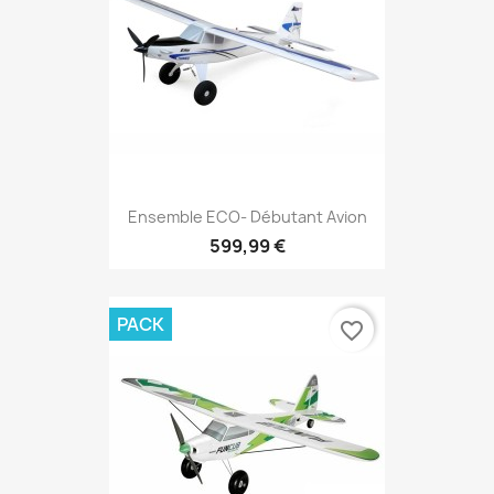
Ensemble ECO- Débutant Avion
599,99 €
PACK
favorite_border