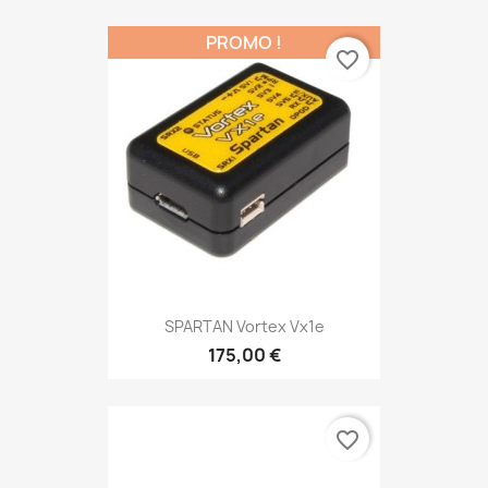
PROMO !
favorite_border
SPARTAN Vortex Vx1e
175,00 €
favorite_border