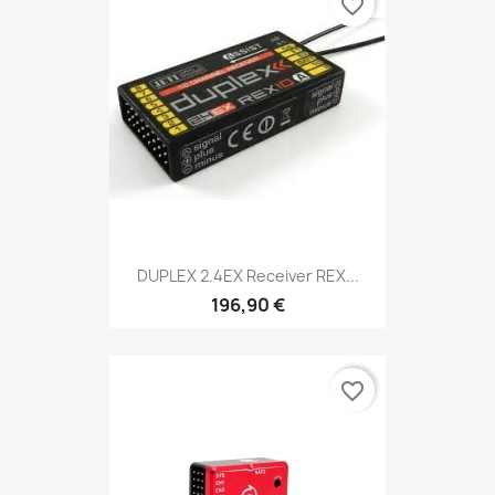
favorite_border
DUPLEX 2.4EX Receiver REX...
196,90 €
favorite_border