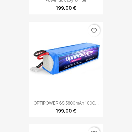
PowerBox IGyro™3e
199,00 €
favorite_border
OPTIPOWER 6S 5800mAh 100C...
199,00 €