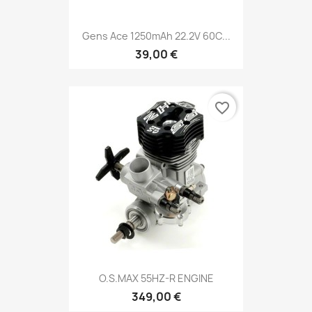
Gens Ace 1250mAh 22.2V 60C...
39,00 €
favorite_border
O.S.MAX 55HZ-R ENGINE
349,00 €