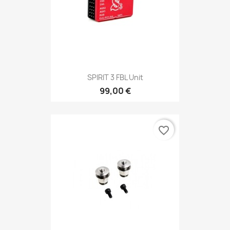
SPIRIT 3 FBL Unit
99,00 €
favorite_border