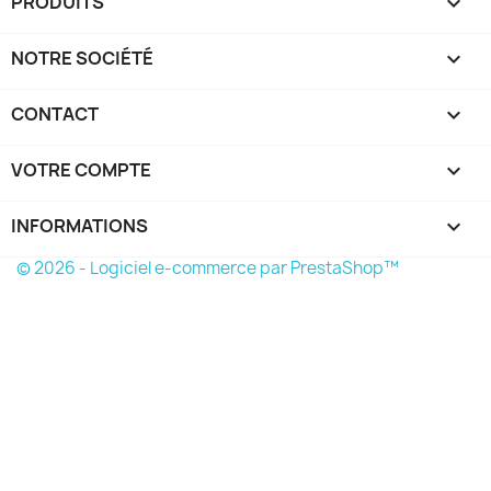
PRODUITS

NOTRE SOCIÉTÉ

CONTACT

VOTRE COMPTE

INFORMATIONS
keyboard_arrow_down
© 2026 - Logiciel e-commerce par PrestaShop™