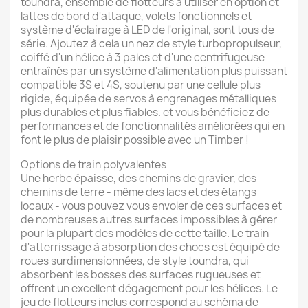
toundra, ensemble de flotteurs à utiliser en option et
lattes de bord d'attaque, volets fonctionnels et
système d'éclairage à LED de l'original, sont tous de
série. Ajoutez à cela un nez de style turbopropulseur,
coiffé d'un hélice à 3 pales et d'une centrifugeuse
entraînés par un système d'alimentation plus puissant
compatible 3S et 4S, soutenu par une cellule plus
rigide, équipée de servos à engrenages métalliques
plus durables et plus fiables. et vous bénéficiez de
performances et de fonctionnalités améliorées qui en
font le plus de plaisir possible avec un Timber !
Options de train polyvalentes
Une herbe épaisse, des chemins de gravier, des
chemins de terre - même des lacs et des étangs
locaux - vous pouvez vous envoler de ces surfaces et
de nombreuses autres surfaces impossibles à gérer
pour la plupart des modèles de cette taille. Le train
d'atterrissage à absorption des chocs est équipé de
roues surdimensionnées, de style toundra, qui
absorbent les bosses des surfaces rugueuses et
offrent un excellent dégagement pour les hélices. Le
jeu de flotteurs inclus correspond au schéma de