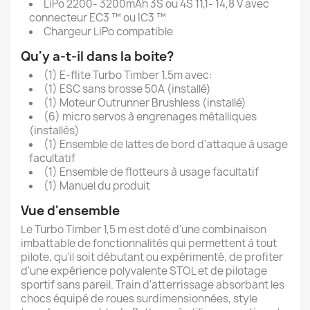
LiPo 2200- 3200mAh 3S ou 4S 11,1- 14,8 V avec
connecteur EC3 ™ ou IC3 ™
Chargeur LiPo compatible
Qu'y a-t-il dans la boite?
(1) E-flite Turbo Timber 1.5m avec:
(1) ESC sans brosse 50A (installé)
(1) Moteur Outrunner Brushless (installé)
(6) micro servos à engrenages métalliques
(installés)
(1) Ensemble de lattes de bord d'attaque à usage
facultatif
(1) Ensemble de flotteurs à usage facultatif
(1) Manuel du produit
Vue d'ensemble
Le Turbo Timber 1,5 m est doté d'une combinaison
imbattable de fonctionnalités qui permettent à tout
pilote, qu'il soit débutant ou expérimenté, de profiter
d'une expérience polyvalente STOL et de pilotage
sportif sans pareil. Train d'atterrissage absorbant les
chocs équipé de roues surdimensionnées, style