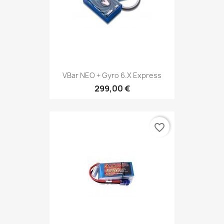
VBar NEO + Gyro 6.x Express
299,00 €
favorite_border