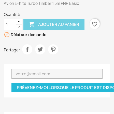
Avion E-flite Turbo Timber 1.5m PNP Basic
Quantité

favorite_border
AJOUTER AU PANIER

Délai sur demande
Partager
PRÉVENEZ-MOI LORSQUE LE PRODUIT EST DISP