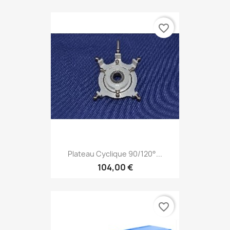
favorite_border
Plateau Cyclique 90/120°...
104,00 €
favorite_border