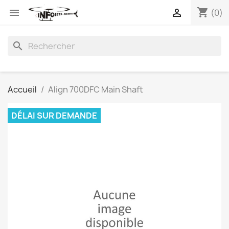
shopping_cart


(0)
search
Accueil
Align 700DFC Main Shaft
DÉLAI SUR DEMANDE