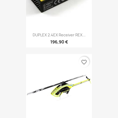
DUPLEX 2.4EX Receiver REX...
196,90 €
favorite_border