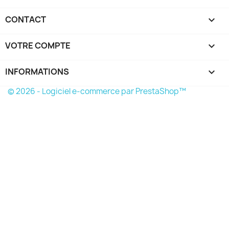
CONTACT

VOTRE COMPTE

INFORMATIONS
keyboard_arrow_down
© 2026 - Logiciel e-commerce par PrestaShop™