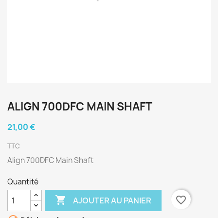
ALIGN 700DFC MAIN SHAFT
21,00 €
TTC
Align 700DFC Main Shaft
Quantité

favorite_border
AJOUTER AU PANIER