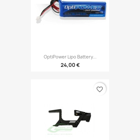
OptiPower Lipo Battery...
24,00 €
favorite_border