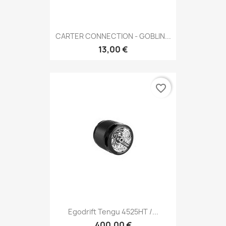
CARTER CONNECTION - GOBLIN...
13,00 €
favorite_border
Egodrift Tengu 4525HT /...
400,00 €