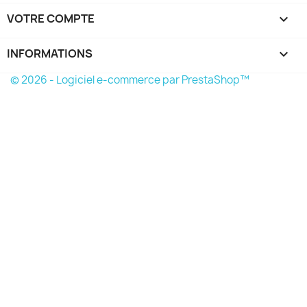
VOTRE COMPTE

INFORMATIONS
keyboard_arrow_down
© 2026 - Logiciel e-commerce par PrestaShop™