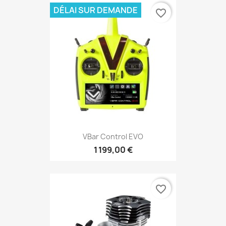
DÉLAI SUR DEMANDE
favorite_border
VBar Control EVO
1 199,00 €
favorite_border