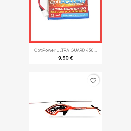
OptiPower ULTRA-GUARD 430...
9,50 €
favorite_border