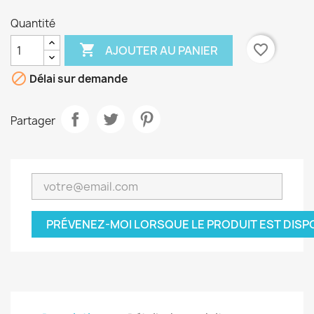
Quantité

favorite_border
AJOUTER AU PANIER

Délai sur demande
Partager
PRÉVENEZ-MOI LORSQUE LE PRODUIT EST DISP