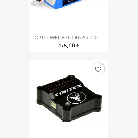
OPTIPOWER 6S 5000mAh 100C...
175,00 €
favorite_border