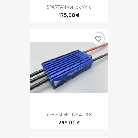
SPARTAN Vortex Vx1e
175,00 €
favorite_border
YGE SAPHIR 125 4 - 8 S
289,00 €