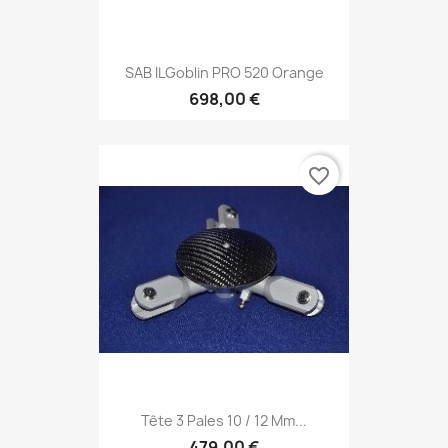
SAB ILGoblin PRO 520 Orange
698,00 €
favorite_border
Tête 3 Pales 10 / 12 Mm...
479,00 €