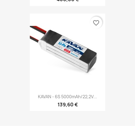
favorite_border
KAVAN - 6S 5000mAh/22,2V...
139,60 €