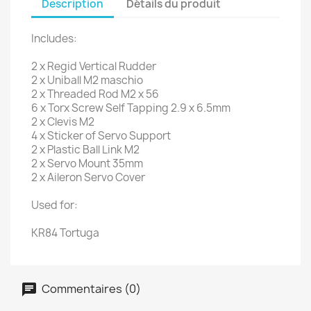
Description
Détails du produit
Includes:
2 x Regid Vertical Rudder
2 x Uniball M2 maschio
2 x Threaded Rod M2 x 56
6 x Torx Screw Self Tapping 2.9 x 6.5mm
2 x Clevis M2
4 x Sticker of Servo Support
2 x Plastic Ball Link M2
2 x Servo Mount 35mm
2 x Aileron Servo Cover
Used for:
KR84 Tortuga
Commentaires (0)