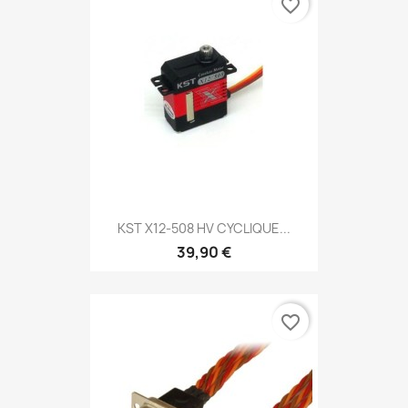
favorite_border
KST X12-508 HV CYCLIQUE...
39,90 €
favorite_border