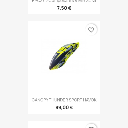
EPOXY 2 Composants 4 Min 24 Ml
7,50 €
favorite_border
CANOPY THUNDER SPORT HAVOK
99,00 €