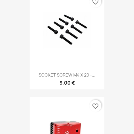
favorite_border
SOCKET SCREW M4 X 20 -...
5,00 €
favorite_border