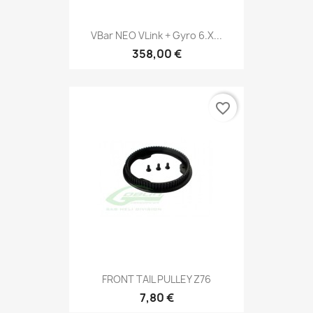
VBar NEO VLink + Gyro 6.x...
358,00 €
favorite_border
FRONT TAIL PULLEY Z76
7,80 €