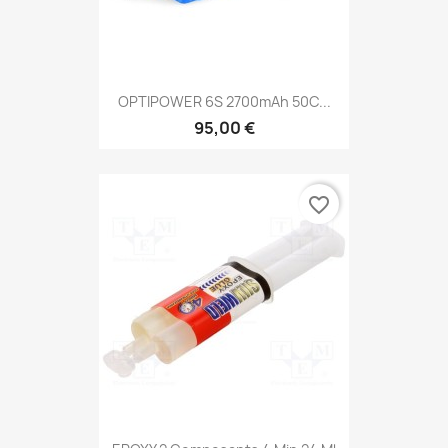
OPTIPOWER 6S 2700mAh 50C...
95,00 €
favorite_border