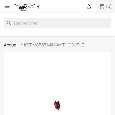
shopping_cart


(0)
search
Accueil
KST MS565 MINI ANTI-COUPLE