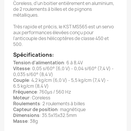
Coreless, d'un boitier entièrement en aluminium,
de 2 roulements à billes et de pignons
métalliques.
Très rapide et précis, le KST MS565 est un servo
aux performances élevées conçu pour
l'anticouple des hélicoptères de classe 450 et
500.
Spécifications:
Tension d'alimentation
: 6 à 8,4V
Vitesse
: 0,05 s/60° (6,0 V) - 0,04 s/60° (7,4 V) -
0,035 s/60° (8,4 V)
Couple
: 4,2 kg/cm (6,0 V) - 5,5 kg/cm (7,4 V) -
6.5 kg/cm (8,4 V)
Fréquence
: 760µs / 560 Hz
Moteur
: Coreless
Roulements
: 2 roulements à billes
Capteur de position
: magnétique
Dimensions
: 35.5x15x32.5mm
Masse
: 38g