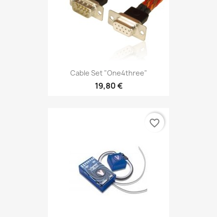
Cable Set "one4three"
19,80 €
favorite_border