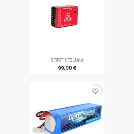
SPIRIT 3 FBL Unit
99,00 €
favorite_border