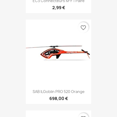
EC3 Connecteurs M-F 1 Paire
2,99 €
favorite_border
SAB ILGoblin PRO 520 Orange
698,00 €