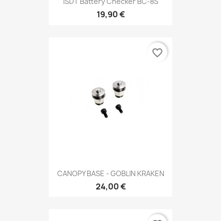
ISDT Battery Checker BC-8S
19,90 €
favorite_border
CANOPY BASE - GOBLIN KRAKEN
24,00 €