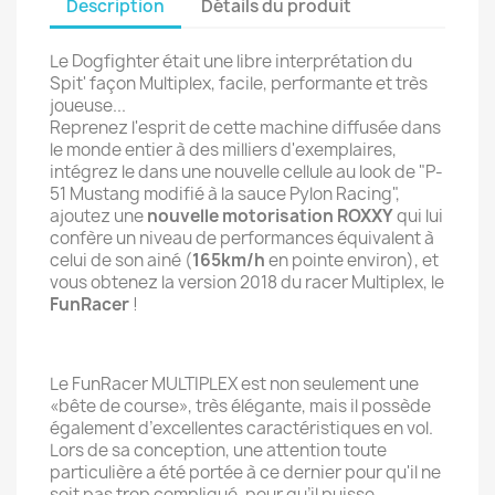
Description
Détails du produit
Le Dogfighter était une libre interprétation du
Spit' façon Multiplex, facile, performante et très
joueuse...
Reprenez l'esprit de cette machine diffusée dans
le monde entier à des milliers d'exemplaires,
intégrez le dans une nouvelle cellule au look de "P-
51 Mustang modifié à la sauce Pylon Racing",
ajoutez une
nouvelle motorisation ROXXY
qui lui
confère un niveau de performances équivalent à
celui de son ainé (
165km/h
en pointe environ), et
vous obtenez la version 2018 du racer Multiplex, le
FunRacer
!
Le FunRacer MULTIPLEX est non seulement une
«bête de course», très élégante, mais il possède
également d’excellentes caractéristiques en vol.
Lors de sa conception, une attention toute
particulière a été portée à ce dernier pour qu'il ne
soit pas trop compliqué, pour qu’il puisse