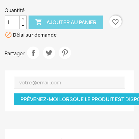
Quantité

favorite_border
AJOUTER AU PANIER

Délai sur demande
Partager
PRÉVENEZ-MOI LORSQUE LE PRODUIT EST DISP