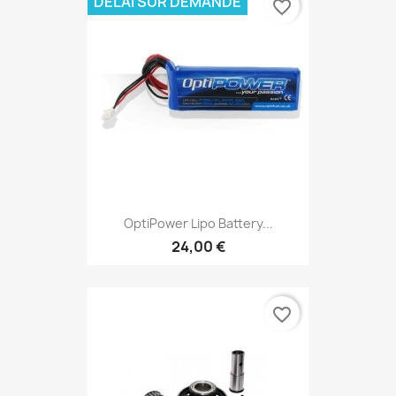
DÉLAI SUR DEMANDE
favorite_border
OptiPower Lipo Battery...
24,00 €
favorite_border