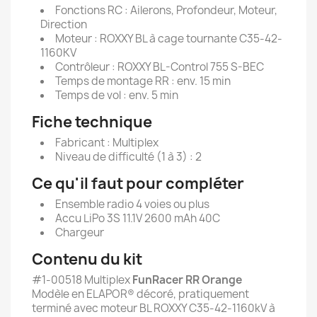
Fonctions RC : Ailerons, Profondeur, Moteur,
Direction
Moteur : ROXXY BL à cage tournante C35-42-
1160KV
Contrôleur : ROXXY BL-Control 755 S-BEC
Temps de montage RR : env. 15 min
Temps de vol : env. 5 min
Fiche technique
Fabricant :
Multiplex
Niveau de difficulté (1 à 3) :
2
Ce qu'il faut pour compléter
Ensemble radio 4 voies ou plus
Accu LiPo 3S 11.1V 2600 mAh 40C
Chargeur
Contenu du kit
#1-00518 Multiplex
FunRacer RR Orange
Modèle en ELAPOR® décoré, pratiquement
terminé avec moteur BL ROXXY C35-42-1160kV à