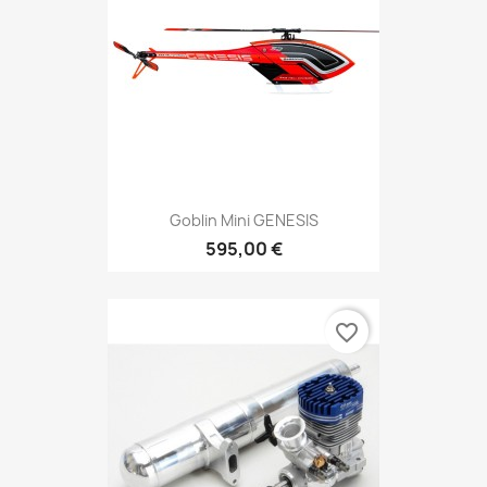
Goblin Mini GENESIS
595,00 €
favorite_border