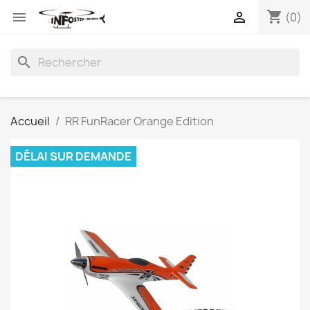
shopping_cart


(0)
search
Accueil
RR FunRacer Orange Edition
DÉLAI SUR DEMANDE