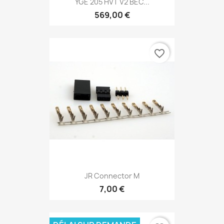
YGE 205 HVT V2 BEC...
569,00 €
favorite_border
JR Connector M
7,00 €