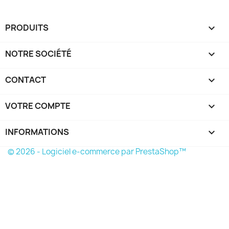
PRODUITS

NOTRE SOCIÉTÉ

CONTACT

VOTRE COMPTE

INFORMATIONS
keyboard_arrow_down
© 2026 - Logiciel e-commerce par PrestaShop™