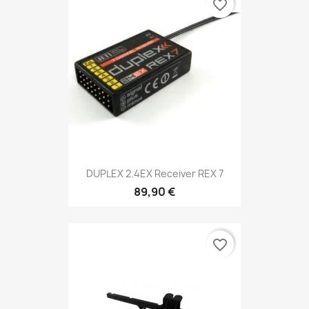
favorite_border
DUPLEX 2.4EX Receiver REX 7
89,90 €
favorite_border