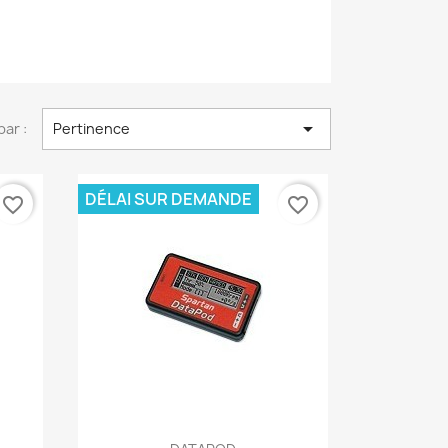

par :
Pertinence
DÉLAI SUR DEMANDE
favorite_border
favorite_border
Aperçu rapide
