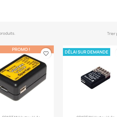
3 produits.
Trier 
PROMO !
DÉLAI SUR DEMANDE
favorite_border
Aperçu rapide
Aperçu rapide

