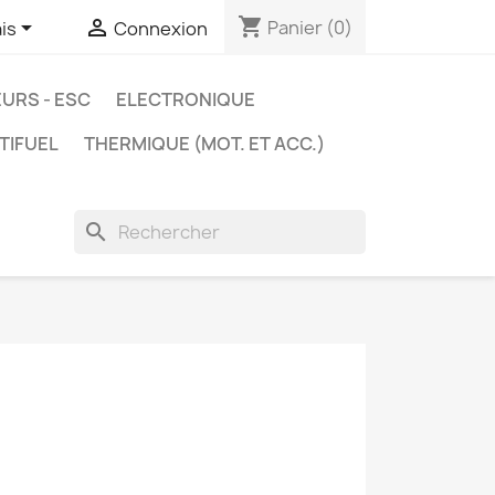
shopping_cart


Panier
(0)
is
Connexion
URS - ESC
ELECTRONIQUE
TIFUEL
THERMIQUE (MOT. ET ACC.)
search