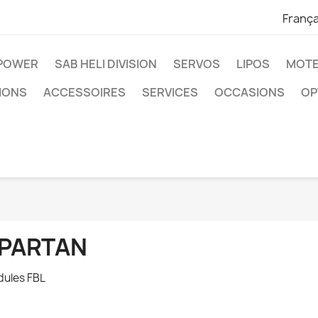
França
IPOWER
SAB HELI DIVISION
SERVOS
LIPOS
MOTE
IONS
ACCESSOIRES
SERVICES
OCCASIONS
OP
PARTAN
ules FBL