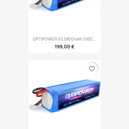
OPTIPOWER 6S 5800mAh 100C...
199,00 €
favorite_border