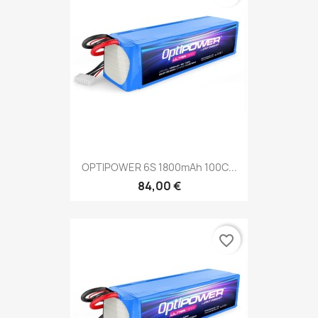
OPTIPOWER 6S 1800mAh 100C...
84,00 €
favorite_border